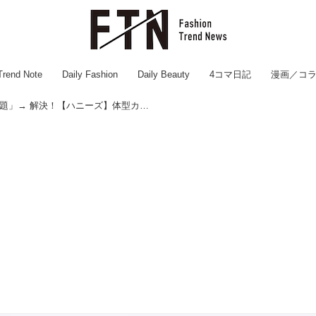
Trend Note
Daily Fashion
Daily Beauty
4コマ日記
漫画／コ
40・50代「服どこで買う問題」→ 解決！【ハニーズ】体型カバーも叶う♡「ワンピ & ジャンスカ」