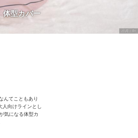
】体型カバー
出典：ftn
…なんてこともあり
大人向けラインとし
代が気になる体型カ
。