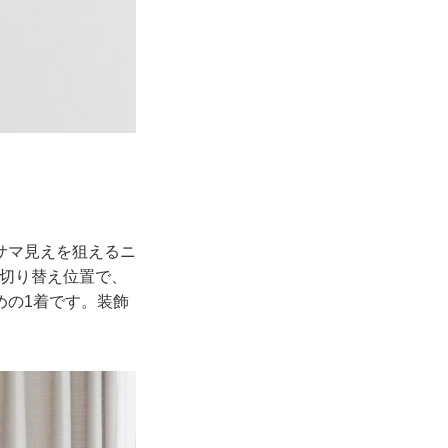
サマ見えを狙えるニ
の切り替え位置で、
めの1着です。装飾