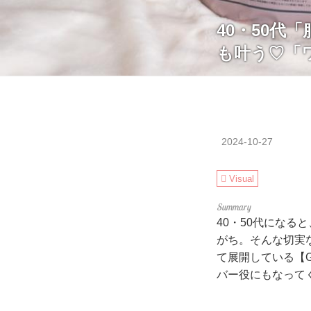
40・50代
も叶う♡「ワ
2024-10-27
Visual
40・50代にな
がち。そんな切実
て展開している【G
バー役にもなって