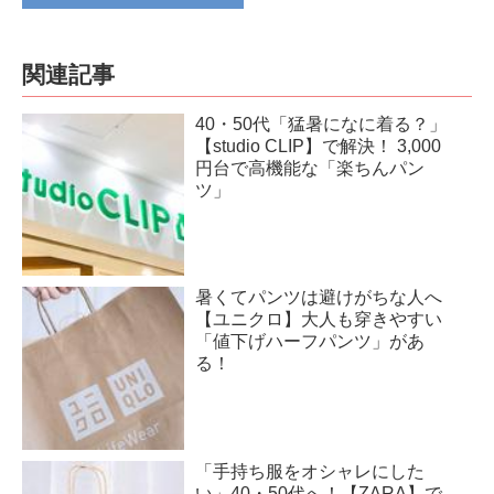
関連記事
40・50代「猛暑になに着る？」
【studio CLIP】で解決！ 3,000
円台で高機能な「楽ちんパン
ツ」
暑くてパンツは避けがちな人へ
【ユニクロ】大人も穿きやすい
「値下げハーフパンツ」があ
る！
「手持ち服をオシャレにした
い」40・50代へ！【ZARA】で