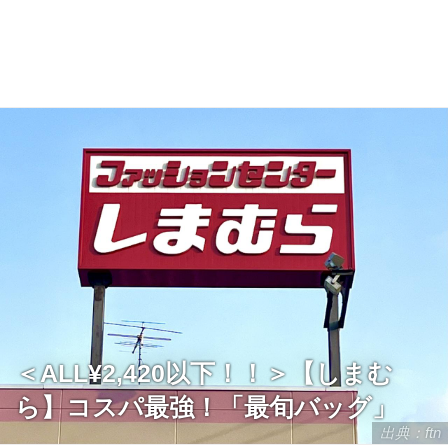
＜ALL¥2,420以下！！＞【しまむ
ら】コスパ最強！「最旬バッグ」
出典：ftn