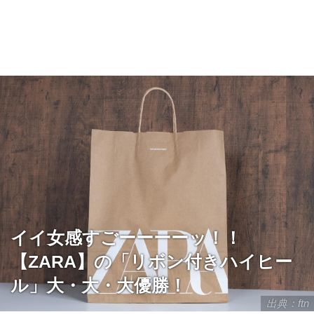
イイ女感すごーーーーッ！！
【ZARA】の「リボン付きハイヒー
ル」大・大・大優勝！
出典：ftn