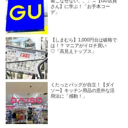
着こなせない、、」→【GU店員
さん】に学ぶ！「お手本コー
デ」
【しまむら】1,000円台は破格で
は！？ マニアがイロチ買い
♡「高見えトップス」
くたっとバッグが自立！【ダイ
ソー】キッチン用品の意外な活
用法に「感動！」