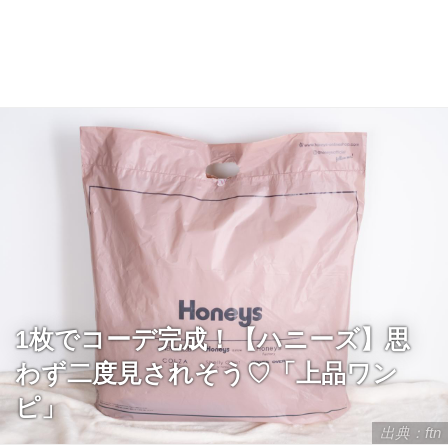
1枚でコーデ完成！【ハニーズ】思
わず二度見されそう♡「上品ワン
ピ」
出典：ftn