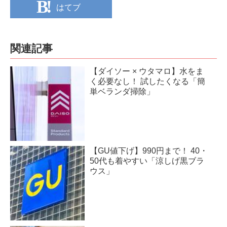
はてブ
関連記事
【ダイソー × ウタマロ】水をま
く必要なし！ 試したくなる「簡
単ベランダ掃除」
【GU値下げ】990円まで！ 40・
50代も着やすい「涼しげ黒ブラ
ウス」