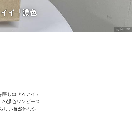
ワイイ「濃色
出典：ftn
を醸し出せるアイテ
】の濃色ワンピース
らしい自然体なシ