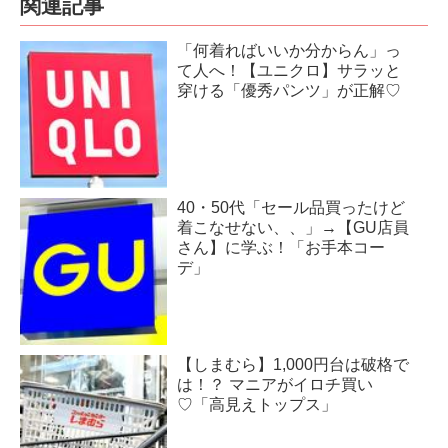
関連記事
「何着ればいいか分からん」っ
て人へ！【ユニクロ】サラッと
穿ける「優秀パンツ」が正解♡
40・50代「セール品買ったけど
着こなせない、、」→【GU店員
さん】に学ぶ！「お手本コー
デ」
【しまむら】1,000円台は破格で
は！？ マニアがイロチ買い
♡「高見えトップス」