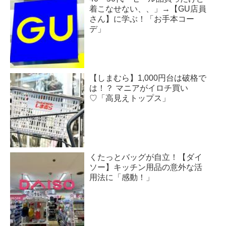
着こなせない、、」→【GU店員
さん】に学ぶ！「お手本コー
デ」
【しまむら】1,000円台は破格で
は！？ マニアがイロチ買い
♡「高見えトップス」
くたっとバッグが自立！【ダイ
ソー】キッチン用品の意外な活
用法に「感動！」