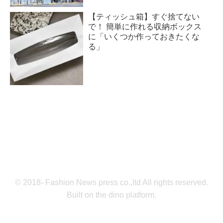
【ティッシュ箱】すぐ捨てない
で！ 簡単に作れる収納ボックス
に「いくつか作っておきたくな
る」
© 2018- Fashion News press co.,ltd All rights reserved.
Built on
the dino platform
.