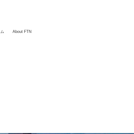
ラム
About FTN