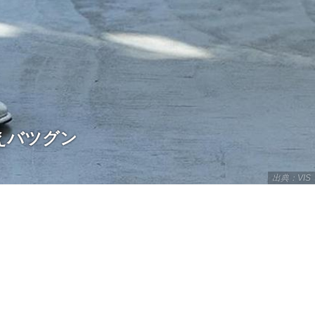
えバツグン
出典：VIS