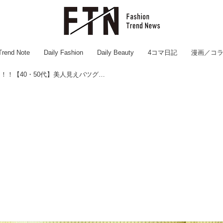
Trend Note
Daily Fashion
Daily Beauty
4コマ日記
漫画／コ
『ぽっこりお腹』⇒ 解決ッ！！【40・50代】美人見えバツグン♡「最旬バルーンスカート」