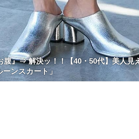
腹』⇒ 解決ッ！！【40・50代】美人見
ルーンスカート」