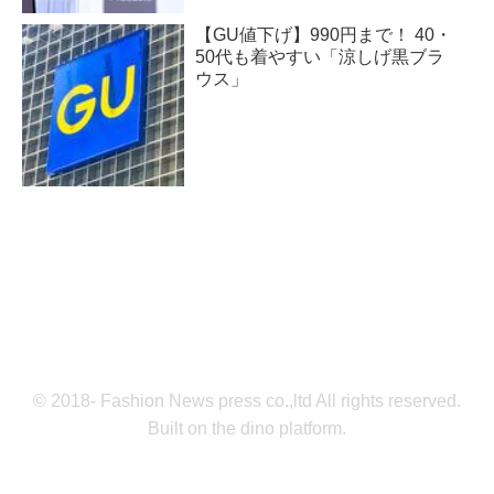
【GU値下げ】990円まで！ 40・
50代も着やすい「涼しげ黒ブラ
ウス」
© 2018- Fashion News press co.,ltd All rights reserved.
Built on
the dino platform
.