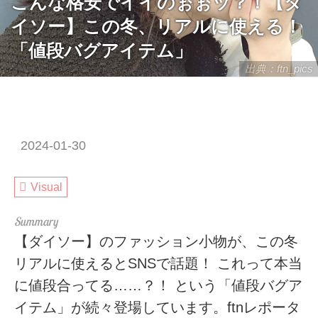
こんな格安でイイのぉぉッ？！【ダ
イソー】この冬、リアルに使える！
「値段バグアイテム」
出典：ftn_pics
2024-01-30
Visual
【ダイソー】のファッション小物が、この冬
リアルに使えるとSNSで話題！ これって本当
に値段合ってる……？！ という「値段バグア
イテム」が続々登場しています。ftnレポータ