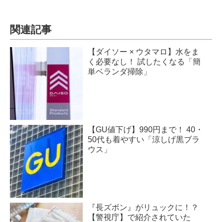
関連記事
【ダイソー × ウタマロ】水をま
く必要なし！ 試したくなる「簡
単ベランダ掃除」
【GU値下げ】990円まで！ 40・
50代も着やすい「涼しげ黒ブラ
ウス」
『長ズボン』がリュックに！？
【警視庁】で紹介されていた