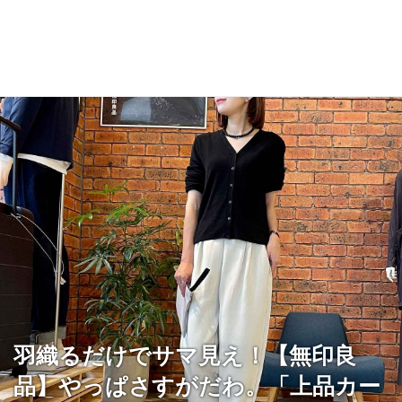
羽織るだけでサマ見え！【無印良
品】やっぱさすがだわ。「上品カー