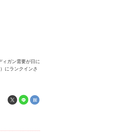
ディガン需要が日に
点）にランクインさ