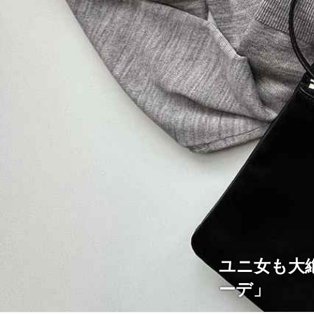
ユニ女も大
ーデ」