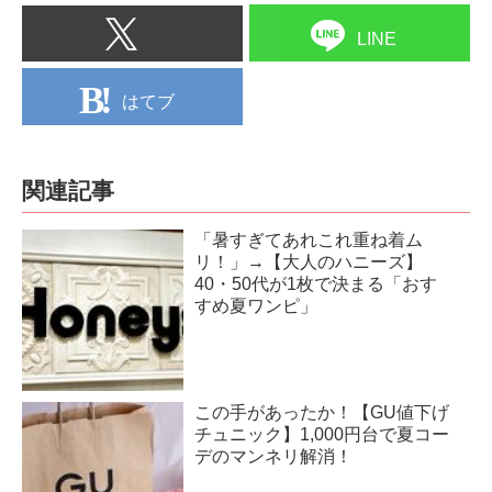
LINE
はてブ
関連記事
「暑すぎてあれこれ重ね着ム
リ！」→【大人のハニーズ】
40・50代が1枚で決まる「おす
すめ夏ワンピ」
この手があったか！【GU値下げ
チュニック】1,000円台で夏コー
デのマンネリ解消！