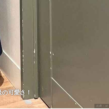
役級の可愛さ！
出典：.st