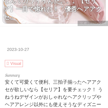
なんてカワイイんだ。。。【セリ
ア】一目で惚れた！「優秀ヘアアク
セ」
出典：Instagram
2023-10-27
Visual
安くて可愛くて便利、三拍子揃ったヘアアク
セが欲しいなら【セリア】を要チェック！ う
ねうねデザインがおしゃれなヘアクリップや
ヘアアレンジ以外にも使えそうなディズニー