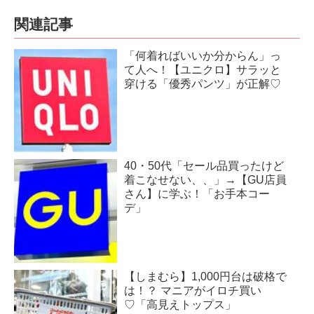
関連記事
「何着ればいいか分からん」っ
て人へ！【ユニクロ】サラッと
穿ける「優秀パンツ」が正解♡
40・50代「セール品買ったけど
着こなせない、、」→【GU店員
さん】に学ぶ！「お手本コー
デ」
【しまむら】1,000円台は破格で
は！？ マニアがイロチ買い
♡「高見えトップス」