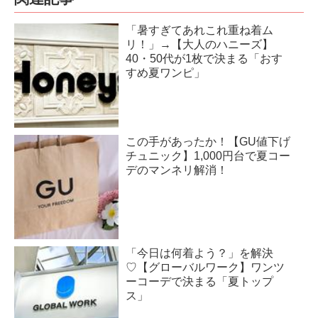
「暑すぎてあれこれ重ね着ム
リ！」→【大人のハニーズ】
40・50代が1枚で決まる「おす
すめ夏ワンピ」
この手があったか！【GU値下げ
チュニック】1,000円台で夏コー
デのマンネリ解消！
「今日は何着よう？」を解決
♡【グローバルワーク】ワンツ
ーコーデで決まる「夏トップ
ス」