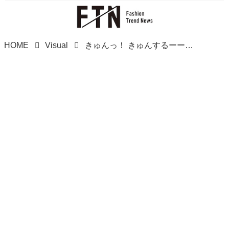
HOME
Visual
きゅんっ！ きゅんするーーッ！【ユニクロ】可愛すぎて、泣く。人気の「春色カーデ」