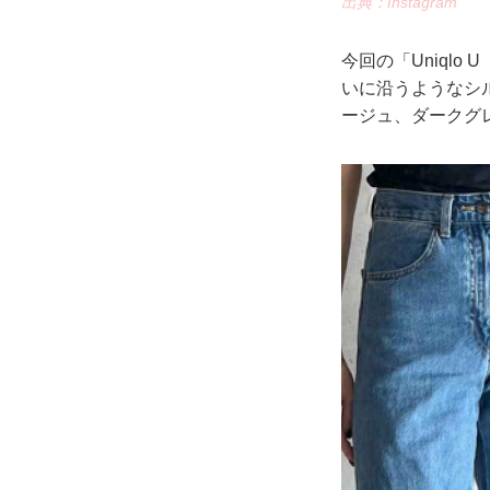
出典：Instagram
今回の「Uniql
いに沿うようなシ
ージュ、ダークグ