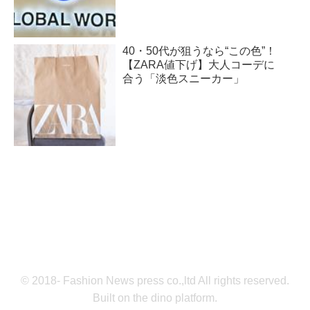
40・50代が狙うなら“この色”！
【ZARA値下げ】大人コーデに
合う「淡色スニーカー」
© 2018- Fashion News press co.,ltd All rights reserved.
Built on
the dino platform
.