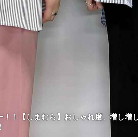
ー！！【しまむら】おしゃれ度、増し増
！