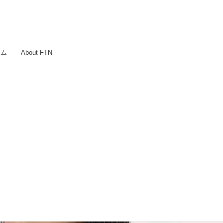
ラム
About FTN