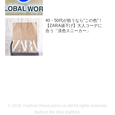
40・50代が狙うなら“この色”！
【ZARA値下げ】大人コーデに
合う「淡色スニーカー」
© 2018- Fashion News press co.,ltd All rights reserved.
Built on
the dino platform
.