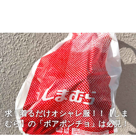
求！着るだけオシャレ服！！【しま
むら】の「ボアポンチョ」は必見！