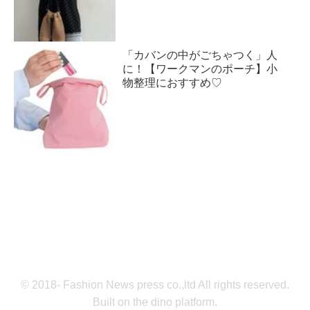
「カバンの中がごちゃつく」人
に！【ワークマンのポーチ】小
物整理におすすめ♡
© 2018- Fashion News press co.,ltd All rights reserved.
Built on
the dino platform
.