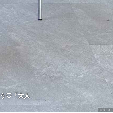
合う♡「大人
出典：.st