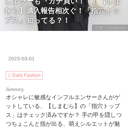
しまラーも『ガチ買い！！』【しま
むら】購入報告相次ぐ！「指穴トッ
プス」知ってる？！
出典：Instagram
2023-03-01
Daily Fashion
オシャレに敏感なインフルエンサーさんがゲ
ットしている、【しまむら】の「指穴トップ
ス」はチェック済みですか？ 手の甲を隠しつ
つちょこんと指が出る、萌えシルエットが魅