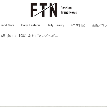
Trend Note
Daily Fashion
Daily Beauty
4コマ日記
漫画／コ
『ヤバッ!! 可愛すぎる!!（涙）』【GU】あえて“メンズっぽ”が正解♡「オーバースウェット」