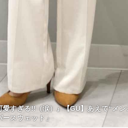
 可愛すぎる!!（涙）』【GU】あえて“メ
バースウェット」