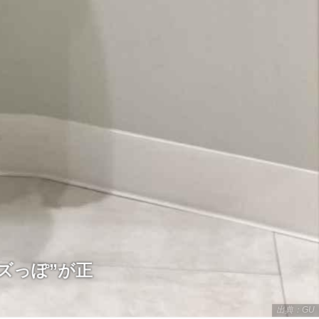
ンズっぽ”が正
出典：GU