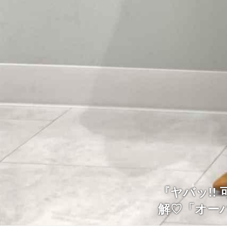
『ヤバッ!!
解♡「オー