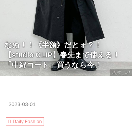
なぬ！！《半額》だとォ？！
【studio CLIP】春先まで使える！
「中綿コート」買うなら今！
出典：.st
2023-03-01
Daily Fashion