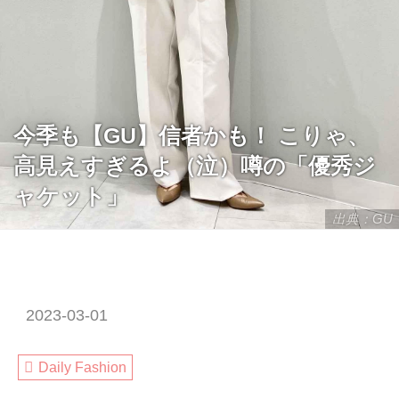
今季も【GU】信者かも！ こりゃ、
高見えすぎるよ（泣）噂の「優秀ジ
ャケット」
出典：GU
2023-03-01
Daily Fashion