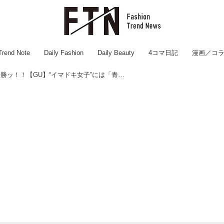
Trend Note
Daily Fashion
Daily Beauty
4コマ日記
漫画／コ
冬の「寒色」、大優勝ッ！！【GU】“イマドキ女子”には「青みパープル」が超おすすめ！