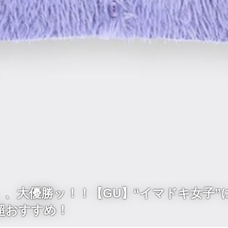
」、大優勝ッ！！【GU】“イマドキ女子”
超おすすめ！