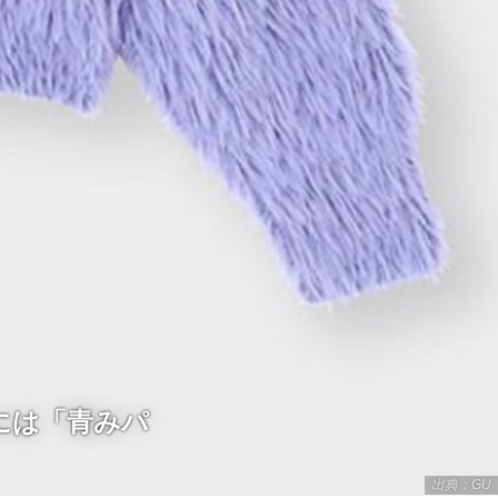
には「青みパ
出典：GU