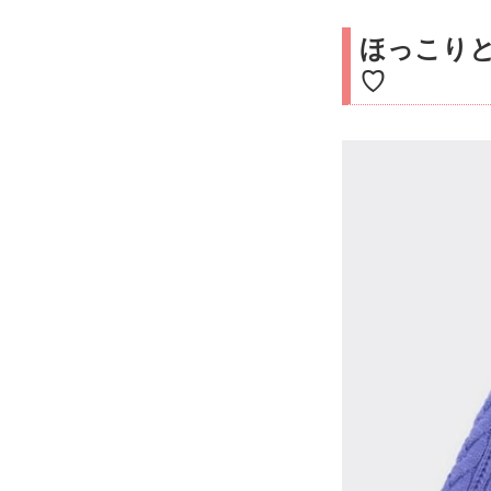
ほっこり
♡