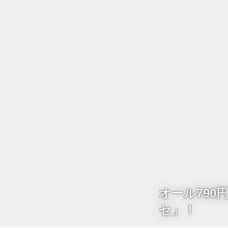
オール79
セ」！