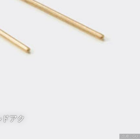
ルドアク
出典：GU