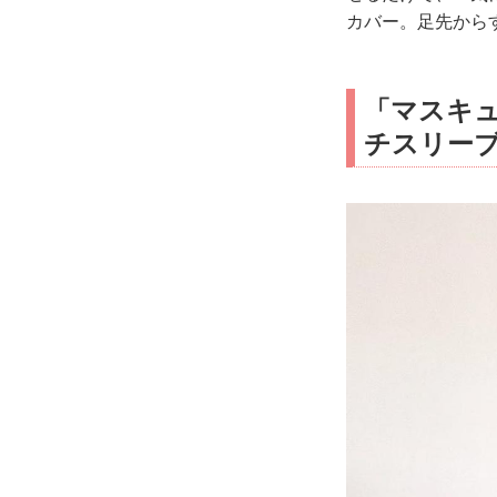
カバー。足先から
「マスキ
チスリー