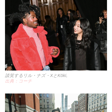
談笑するリル・ナズ・XとKōki,
出典：コーチ