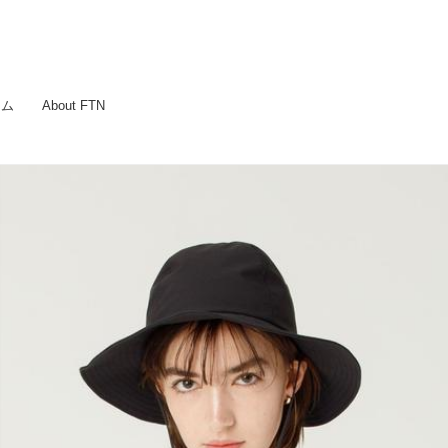
ラム
About FTN