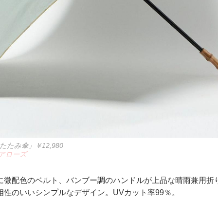
たたみ傘」￥12,980
アローズ
に微配色のベルト、バンブー調のハンドルが上品な晴雨兼用折
相性のいいシンプルなデザイン。UVカット率99％。