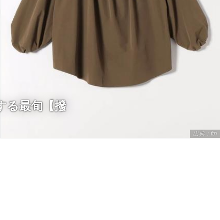
する最旬【撥
出典：ftn