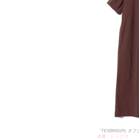
「TEXBRID(R) 
出典：シップス