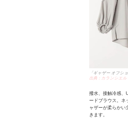
「ギャザー オフショ
出典：カランシエル
撥水、接触冷感、
ードブラウス。ネ
ャザーが柔らかい
きます。