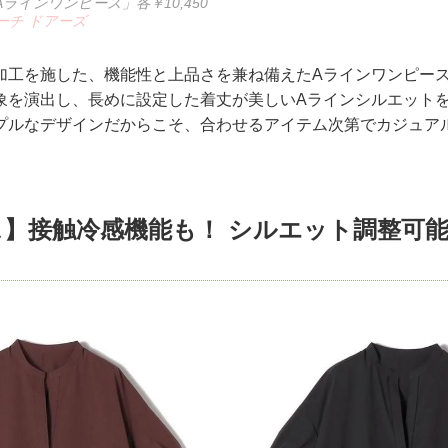
ラインワンピース」各￥10,450
ーチ ドアーズ
加工を施した、機能性と上品さを兼ね備えたAラインワンピー
象を演出し、長めに設定した着丈が美しいAラインシルエット
プルなデザインだからこそ、合わせるアイテム次第でカジュア
。
】接触冷感機能も！ シルエット調整可