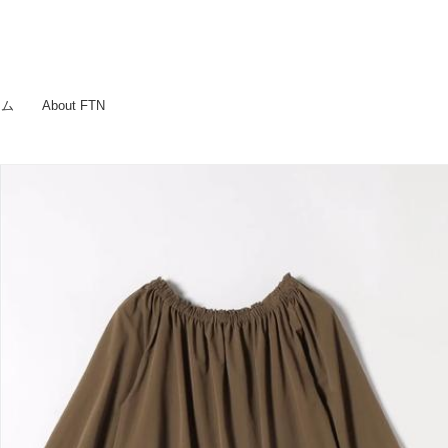
ラム
About FTN