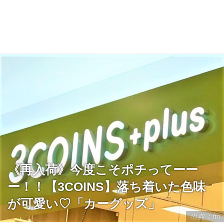
《再入荷》今度こそポチってーー
ー！！【3COINS】落ち着いた色味
が可愛い♡「カーグッズ」
出典：ftn