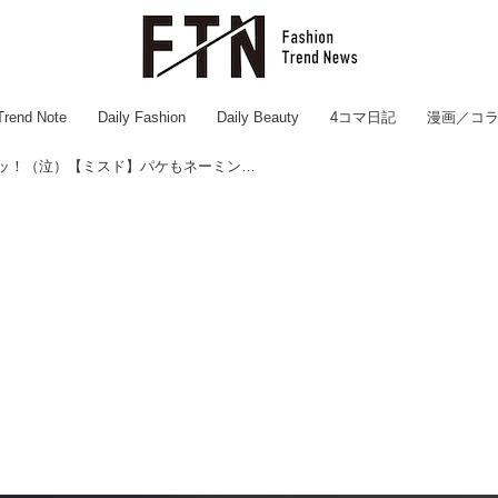
Trend Note
Daily Fashion
Daily Beauty
4コマ日記
漫画／コ
もうすぐ終了だよーーッ！（泣）【ミスド】パケもネーミングも可愛い♡「ドーナツ & ドリンク」