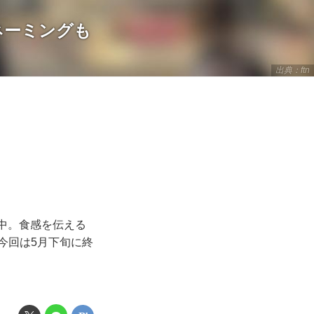
ネーミングも
出典：ftn
場中。食感を伝える
今回は5月下旬に終