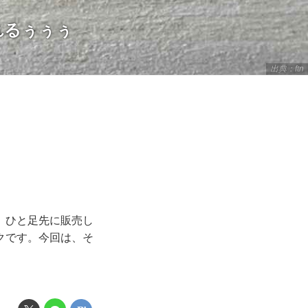
れるぅぅぅ
出典：ftn
。ひと足先に販売し
クです。今回は、そ