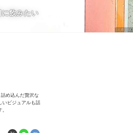
日に飲みたい
出典：ftn
と詰め込んだ贅沢な
しいビジュアルも話
す。