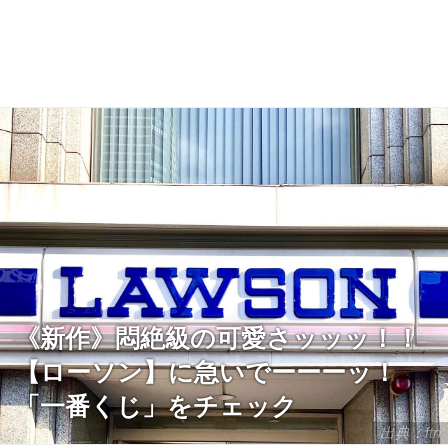
《新作》悶絶級の可愛さッッッ！！
【ローソン】に急いでーーーッ！
「一番くじ」をチェック
出典：ftn