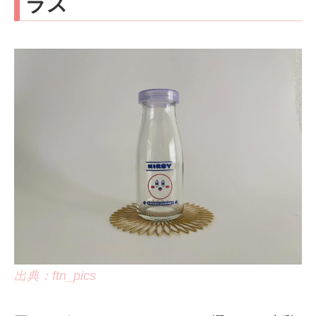
ラス
出典：ftn_pics