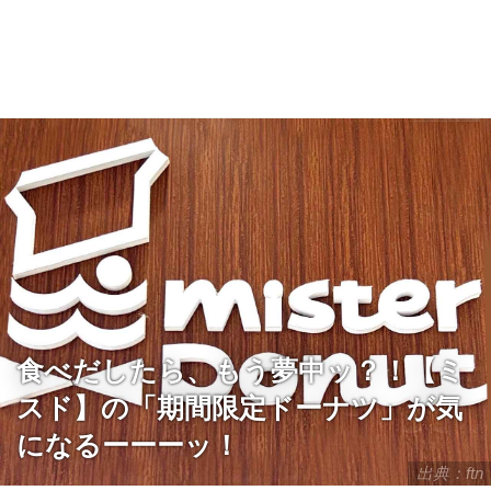
食べだしたら、もう夢中ッ？！【ミ
スド】の「期間限定ドーナツ」が気
になるーーーッ！
出典：ftn