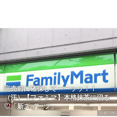
完売前に確保してーーッッ！！
（汗）【ファミマ】本格抹茶に沼る
♡「新スイーツ」
出典：ftn