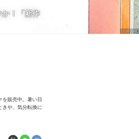
やか！「新作
出典：ftn
クを販売中。暑い日
ときや、気分転換に