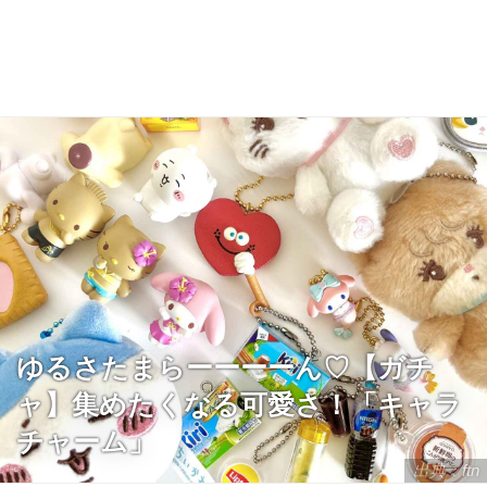
ゆるさたまらーーーーん♡【ガチ
ャ】集めたくなる可愛さ！「キャラ
チャーム」
出典：ftn