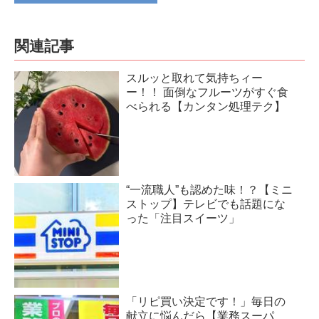
関連記事
スルッと取れて気持ちィー
ー！！ 面倒なフルーツがすぐ食
べられる【カンタン処理テク】
“一流職人”も認めた味！？【ミニ
ストップ】テレビでも話題にな
った「注目スイーツ」
「リピ買い決定です！」毎日の
献立に悩んだら【業務スーパ