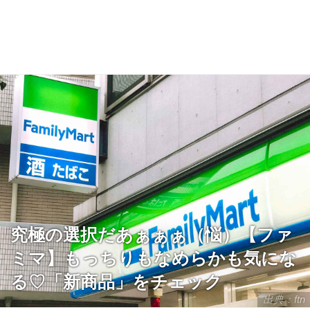
究極の選択だあぁぁぁ（悩）【ファ
ミマ】もっちりもなめらかも気にな
る♡「新商品」をチェック
出典：ftn