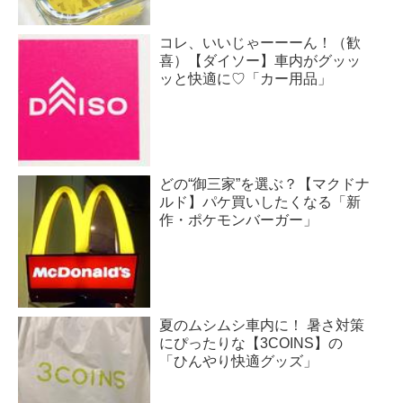
コレ、いいじゃーーーん！（歓
喜）【ダイソー】車内がグッッ
ッと快適に♡「カー用品」
どの“御三家”を選ぶ？【マクドナ
ルド】パケ買いしたくなる「新
作・ポケモンバーガー」
夏のムシムシ車内に！ 暑さ対策
にぴったりな【3COINS】の
「ひんやり快適グッズ」