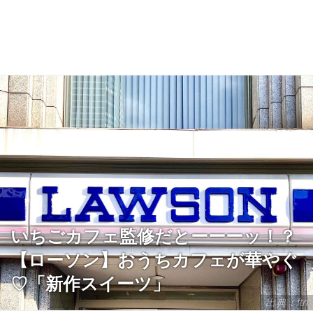
いちごカフェ監修だとーーーッ！？
【ローソン】おうちカフェが華やぐ
♡「新作スイーツ」
出典：ftn