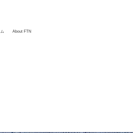
ラム
About FTN