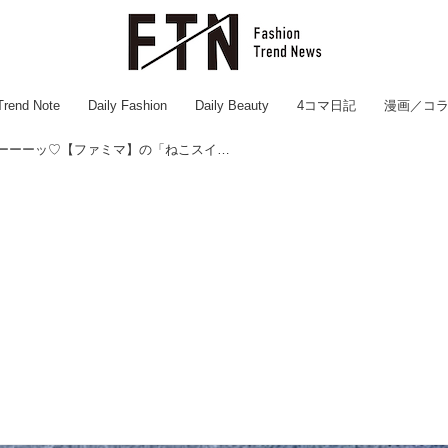
Trend Note
Daily Fashion
Daily Beauty
4コマ日記
漫画／コ
パケも中身も可愛いーーーーッ♡【ファミマ】の「ねこスイーツ」が新登場！