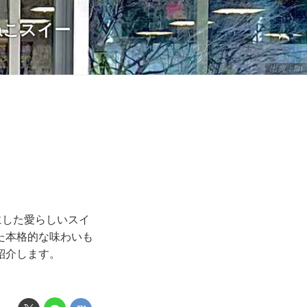
ねこスイー
出典：ftn
にした愛らしいスイ
た本格的な味わいも
紹介します。