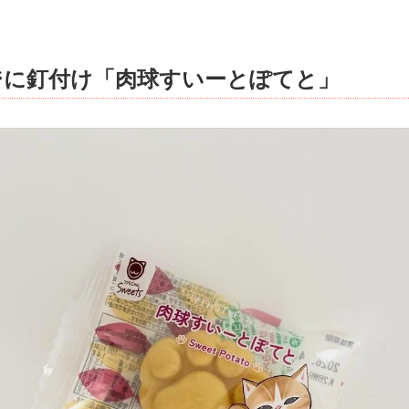
ジに釘付け「肉球すいーとぽてと」