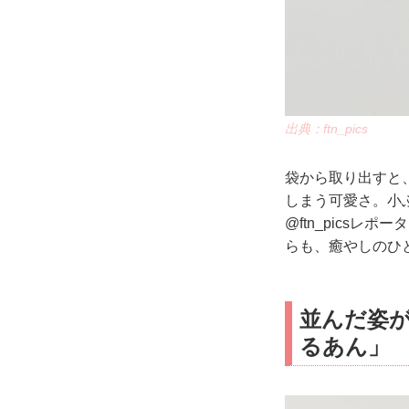
出典：ftn_pics
袋から取り出すと
しまう可愛さ。小
@ftn_pics
らも、癒やしのひ
並んだ姿
るあん」