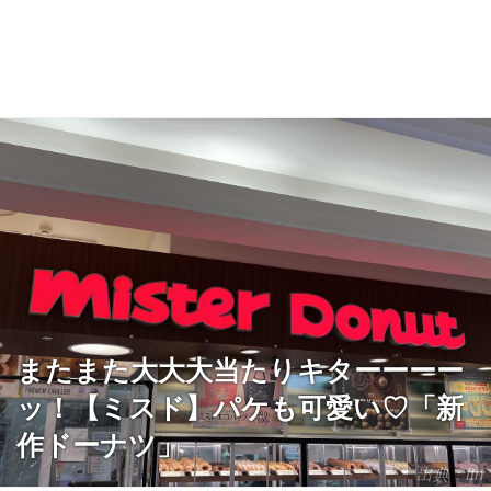
またまた大大大当たりキターーーー
ッ！【ミスド】パケも可愛い♡「新
作ドーナツ」
出典：ftn