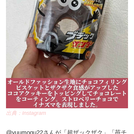
出典：Instagram
@yuumogu22さんが「超ザックザク」「苺チ