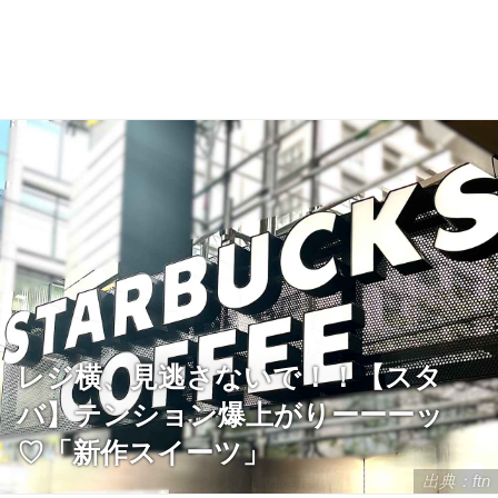
レジ横、見逃さないで！！【スタ
バ】テンション爆上がりーーーッ
♡「新作スイーツ」
出典：ftn